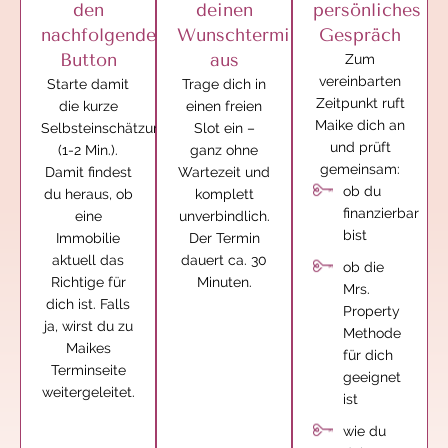
den
deinen
persönliches
nachfolgenden
Wunschtermin
Gespräch
Button
aus
Zum
vereinbarten
Starte damit
Trage dich in
Zeitpunkt ruft
die kurze
einen freien
Maike dich an
Selbsteinschätzung
Slot ein –
und prüft
(1-2 Min.).
ganz ohne
gemeinsam:
Damit findest
Wartezeit und
ob du
du heraus, ob
komplett
finanzierbar
eine
unverbindlich.
bist
Immobilie
Der Termin
aktuell das
dauert ca. 30
ob die
Richtige für
Minuten.
Mrs.
dich ist. Falls
Property
ja, wirst du zu
Methode
Maikes
für dich
Terminseite
geeignet
weitergeleitet.
ist
wie du