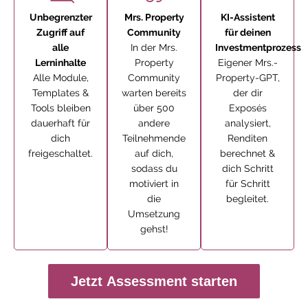
Unbegrenzter
Mrs. Property
KI-Assistent
Zugriff auf
Community
für deinen
alle
In der Mrs.
Investmentprozess
Lerninhalte
Property
Eigener Mrs.-
Alle Module,
Community
Property-GPT,
Templates &
warten bereits
der dir
Tools bleiben
über 500
Exposés
dauerhaft für
andere
analysiert,
dich
Teilnehmende
Renditen
freigeschaltet.
auf dich,
berechnet &
sodass du
dich Schritt
motiviert in
für Schritt
die
begleitet.
Umsetzung
gehst!
Jetzt Assessment starten