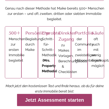
Genau nach dieser Methode hat Maike bereits 500+ Menschen
zur ersten – und oft zweiten, dritten oder siebten Immobilie
begleitet.
500+
Persönliche
Erprobte
Direkter
Portfolio
Käufe
Zugang
Menschen
Begleitung
Schritt-
der
oft
zur
durch
für-
Community
auch
zu
ersten
Maike
Schritt-
im
mit
Maikes
Immobilie
Methodik
zweistelligen
wenig
Vorlagen,
begleitet
(Mrs.
Millionenbereich
Eigenkapit
Berechnungstools
Property
möglich
&
Methode)
Checklisten
Mach jetzt den kostenlosen Test und finde heraus, ob du für deine
erste Immobilie bereit bist:
Jetzt Assessment starten