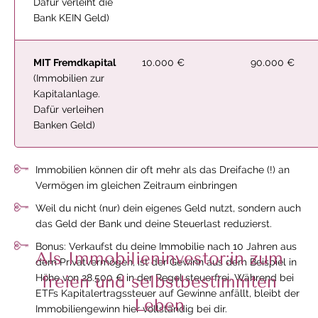
Dafür verleiht die
Bank KEIN Geld)
MIT Fremdkapital
10.000 €
90.000 €
(Immobilien zur
Kapitalanlage.
Dafür verleihen
Banken Geld)
Immobilien können dir oft mehr als das Dreifache (!) an
Vermögen im gleichen Zeitraum einbringen
Weil du nicht (nur) dein eigenes Geld nutzt, sondern auch
das Geld der Bank und deine Steuerlast reduzierst.
Bonus: Verkaufst du deine Immobilie nach 10 Jahren aus
Als Immobilieninvestor:in zum
dem Privatvermögen, ist der Gewinn aus dem Beispiel in
Höhe von 28.500 € in der Regel steuerfrei. Während bei
freien und selbstbestimmten
ETFs Kapitalertragssteuer auf Gewinne anfällt, bleibt der
Leben
Immobiliengewinn hier vollständig bei dir.