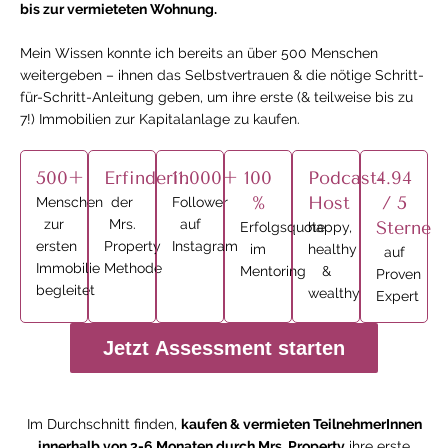
bis zur vermieteten Wohnung.
Mein Wissen konnte ich bereits an über 500 Menschen
weitergeben – ihnen das Selbstvertrauen & die nötige Schritt-
für-Schritt-Anleitung geben, um ihre erste (& teilweise bis zu
7!) Immobilien zur Kapitalanlage zu kaufen.
500+
Erfinderin
11.000+
100
Podcast-
4.94
%
Host
/ 5
Menschen
der
Follower
zur
Mrs.
auf
Sterne
Erfolgsquote
happy,
ersten
Property
Instagram
im
healthy
auf
Immobilie
Methode
Mentoring
&
Proven
begleitet
wealthy
Expert
Jetzt Assessment starten
Im Durchschnitt finden,
kaufen & vermieten TeilnehmerInnen
innerhalb von 3-6 Monaten durch Mrs. Property
ihre erste