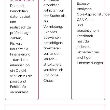
Exposé-
erprobter
Du lernst,
Analysen,
Fahrplan von
Immobilien
Objektsprechstunde
der Suche bis
datenbasiert
Q&A-Calls
zur
und
und
Vermietung:
realistisch zu
persönlichem
Exposés
prüfen: Lage,
Feedback
auswählen,
Zahlen,
hast du
besichtigen,
Risiken,
jederzeit
finanzieren,
Kaufpreis &
Sicherheit bei
verhandeln,
Finanzierung
wichtigen
kaufen –
– damit du
Entscheidungen.
strukturiert,
erkennst, ob
verständlich
ein Objekt
und ohne
wirklich zu dir
Chaos.
passt und
Fehlkäufe
vermeidest.