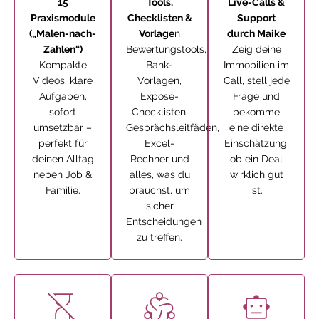
15
Tools,
Live-Calls &
Praxismodule
Checklisten &
Support
(„Malen-nach-
Vorlage
n
durch Maike
Zahlen“)
Bewertungstools,
Zeig deine
Kompakte
Bank-
Immobilien im
Videos, klare
Vorlagen,
Call, stell jede
Aufgaben,
Exposé-
Frage und
sofort
Checklisten,
bekomme
umsetzbar –
Gesprächsleitfäden,
eine direkte
perfekt für
Excel-
Einschätzung,
deinen Alltag
Rechner und
ob ein Deal
neben Job &
alles, was du
wirklich gut
Familie.
brauchst, um
ist.
sicher
Entscheidungen
zu treffen.