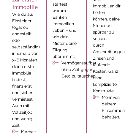
startest,
Immobilien dir
Immobilie
warum
helfen
Wie du als
Banken
können, deine
Einsteiger
Immobilien
Steuerlast
(egal ob
lieben – und
spürbar zu
angestellt
wie dein
senken –
oder
Mieter deine
durch
selbstständig)
Tilgung
Abschreibungen,
innerhalb von
übernimmt.
Zinsen und
3–6 Monaten
Vermögensaufbau,
laufende
deine erste
ohne Zeit gegen
Kosten. Ganz
Immobilie
Geld zu tauschen.
ohne
findest,
komplizierte
finanzierst
Konstrukte.
und sicher
Mehr von
vermietest.
deinem
Auch mit
Einkommen
Vollzeitjob
behalten.
und wenig
Zeit.
Klarheit