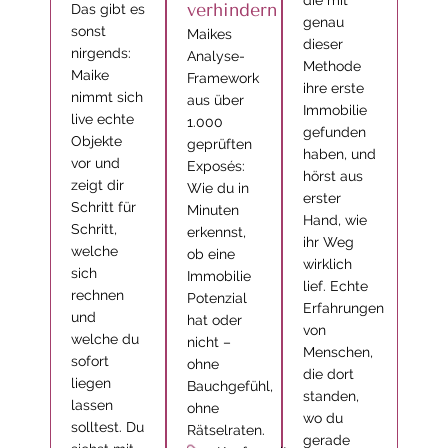
die mit
verhindern
Das gibt es
genau
sonst
Maikes
dieser
nirgends:
Analyse-
Methode
Maike
Framework
ihre erste
nimmt sich
aus über
Immobilie
live echte
1.000
gefunden
Objekte
geprüften
haben, und
vor und
Exposés:
hörst aus
zeigt dir
Wie du in
erster
Schritt für
Minuten
Hand, wie
Schritt,
erkennst,
ihr Weg
welche
ob eine
wirklich
sich
Immobilie
lief. Echte
rechnen
Potenzial
Erfahrungen
und
hat oder
von
welche du
nicht –
Menschen,
sofort
ohne
die dort
liegen
Bauchgefühl,
standen,
lassen
ohne
wo du
solltest. Du
Rätselraten.
gerade