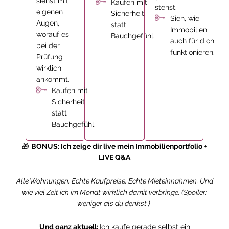
siehst mit
Kaufen mit
stehst.
eigenen
Sicherheit
Sieh, wie
Augen,
statt
Immobilien
worauf es
Bauchgefühl.
auch für dich
bei der
funktionieren.
Prüfung
wirklich
ankommt.
Kaufen mit
Sicherheit
statt
Bauchgefühl.
🎁
BONUS: Ich zeige dir live mein Immobilienportfolio +
LIVE Q&A
Alle Wohnungen. Echte Kaufpreise. Echte Mieteinnahmen. Und
wie viel Zeit ich im Monat wirklich damit verbringe. (Spoiler:
weniger als du denkst.)
Und ganz aktuell:
Ich kaufe gerade selbst ein