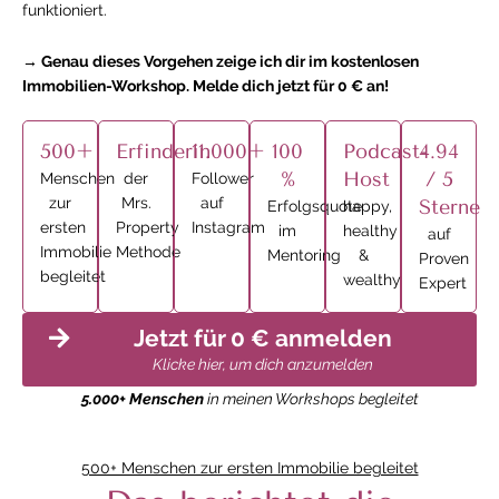
funktioniert.
→ Genau dieses Vorgehen zeige ich dir im kostenlosen
Immobilien-Workshop. Melde dich jetzt für 0 € an!
500+
Erfinderin
11.000+
100
Podcast-
4.94
%
Host
/ 5
Menschen
der
Follower
zur
Mrs.
auf
Sterne
Erfolgsquote
happy,
ersten
Property
Instagram
im
healthy
auf
Immobilie
Methode
Mentoring
&
Proven
begleitet
wealthy
Expert
Jetzt für 0 € anmelden
Klicke hier, um dich anzumelden
5.000+ Menschen
in meinen Workshops begleitet
500+ Menschen zur ersten Immobilie begleitet