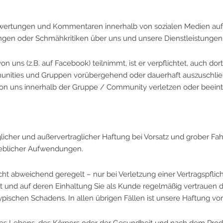
n Bewertungen und Kommentaren innerhalb von sozialen Medien au
en oder Schmähkritiken über uns und unsere Dienstleistungen 
uns (z.B. auf Facebook) teilnimmt, ist er verpflichtet, auch dort
nities und Gruppen vorübergehend oder dauerhaft auszuschließe
on uns innerhalb der Gruppe / Community verletzen oder beeint
aglicher und außervertraglicher Haftung bei Vorsatz und grober F
eblicher Aufwendungen.
 nicht abweichend geregelt – nur bei Verletzung einer Vertragspfl
 und auf deren Einhaltung Sie als Kunde regelmäßig vertrauen dü
pischen Schadens. In allen übrigen Fällen ist unsere Haftung vor
 des Lebens, des Körpers oder der Gesundheit und nach dem Pro